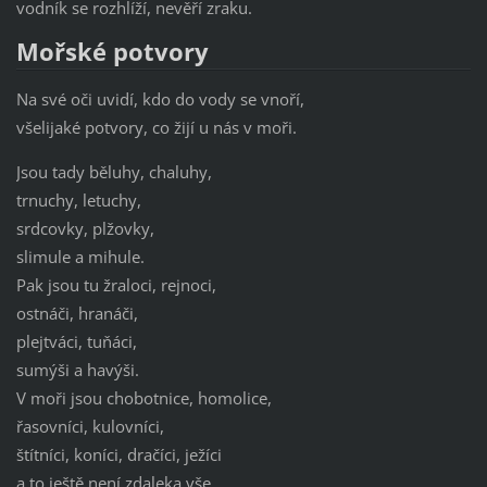
vodník se rozhlíží, nevěří zraku.
Mořské potvory
Na své oči uvidí, kdo do vody se vnoří,
všelijaké potvory, co žijí u nás v moři.
Jsou tady běluhy, chaluhy,
trnuchy, letuchy,
srdcovky, plžovky,
slimule a mihule.
Pak jsou tu žraloci, rejnoci,
ostnáči, hranáči,
plejtváci, tuňáci,
sumýši a havýši.
V moři jsou chobotnice, homolice,
řasovníci, kulovníci,
štítníci, koníci, dračíci, ježíci
a to ještě není zdaleka vše.