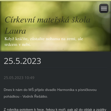
Církevní mateřská škola
Laura
Když kráčíte, zůstaňte nohama na zemi, ale
srdcem v nebi.
25.5.2023
25.05.2023 10:49
Dnes k nám do MŠ přijelo divadlo Harmonika s písničkovou
pohádkou - Vodník Řešátko.
Z rybníka potokem k řece, řekou k moři, pak až do oblak a zpátky