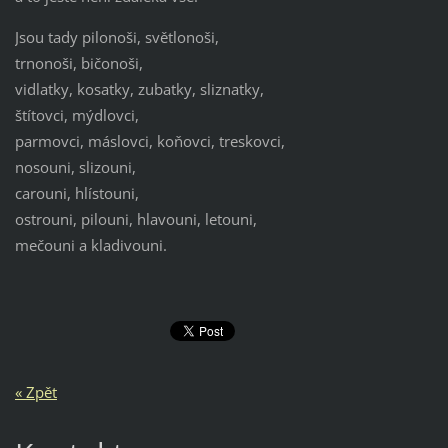
Jsou tady pilonoši, světlonoši,
trnonoši, bičonoši,
vidlatky, kosatky, zubatky, sliznatky,
štítovci, mýdlovci,
parmovci, máslovci, koňovci, treskovci,
nosouni, slizouni,
carouni, hlístouni,
ostrouni, pilouni, hlavouni, letouni,
mečouni a kladivouni.
« Zpět