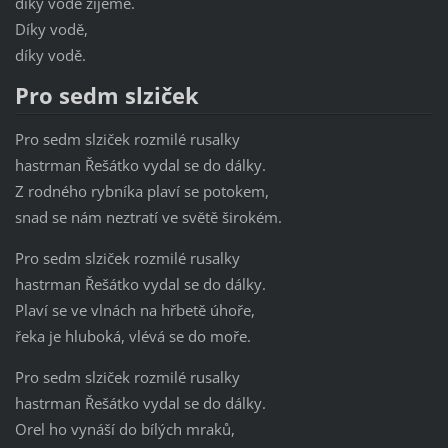
díky vodě žijeme.
Díky vodě,
díky vodě.
Pro sedm slziček
Pro sedm slziček rozmilé rusalky
hastrman Řešátko vydal se do dálky.
Z rodného rybníka plaví se potokem,
snad se nám neztratí ve světě širokém.
Pro sedm slziček rozmilé rusalky
hastrman Řešátko vydal se do dálky.
Plaví se ve vlnách na hřbetě úhoře,
řeka je hluboká, vlévá se do moře.
Pro sedm slziček rozmilé rusalky
hastrman Řešátko vydal se do dálky.
Orel ho vynáší do bílých mraků,