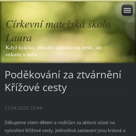
Církevní mateřská škola
Laura
Když kráčíte, zůstaňte nohama na zemi, ale
srdcem v nebi.
Poděkování za ztvárnění
Křížové cesty
13.04.2020 10:44
Děkujeme všem dětem a rodičům za aktivní účast na
vytvoření Křížové cesty. Jednotlivá zastavení jsou krásná a