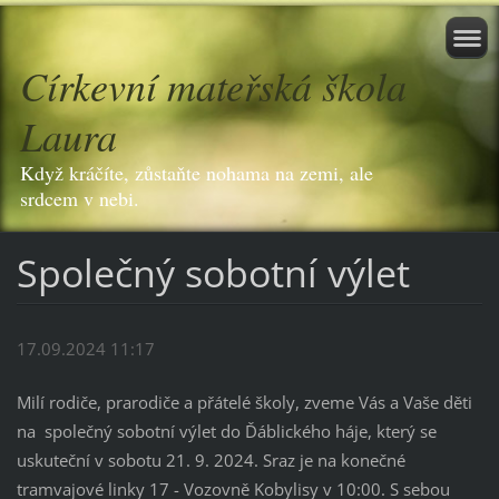
Církevní mateřská škola
Laura
Když kráčíte, zůstaňte nohama na zemi, ale
srdcem v nebi.
Společný sobotní výlet
17.09.2024 11:17
Milí rodiče, prarodiče a přátelé školy, zveme Vás a Vaše děti
na společný sobotní výlet do Ďáblického háje, který se
uskuteční v sobotu 21. 9. 2024. Sraz je na konečné
tramvajové linky 17 - Vozovně Kobylisy v 10:00. S sebou