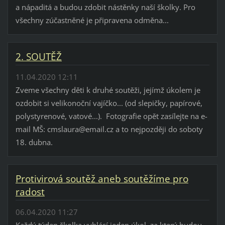
a nápaditá a budou zdobit nástěnky naší školky. Pro
všechny zúčastněné je připravena odměna...
2. SOUTĚŽ
11.04.2020 12:11
Zveme všechny děti k druhé soutěži, jejímž úkolem je
ozdobit si velikonoční vajíčko... (od slepičky, papírové,
polystyrenové, vatové...). Fotografie opět zasílejte na e-
mail MŠ: cmslaura@email.cz a to nejpozději do soboty
18. dubna.
Protivirová soutěž aneb soutěžíme pro
radost
06.04.2020 11:27