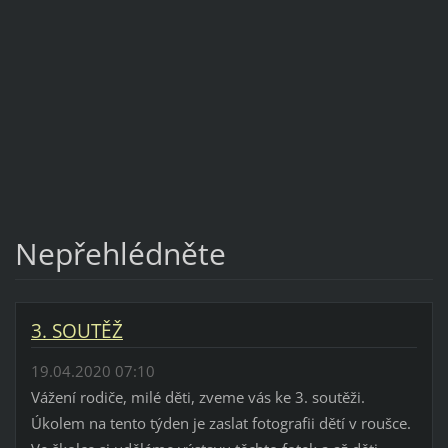
Nepřehlédněte
3. SOUTĚŽ
19.04.2020 07:10
Vážení rodiče, milé děti, zveme vás ke 3. soutěži.
Úkolem na tento týden je zaslat fotografii dětí v roušce.