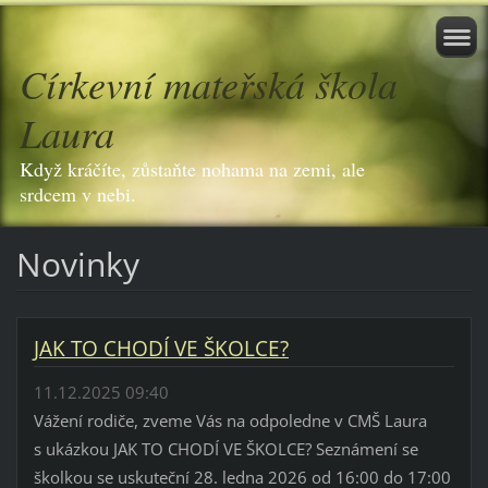
Církevní mateřská škola
Laura
Když kráčíte, zůstaňte nohama na zemi, ale
srdcem v nebi.
Novinky
JAK TO CHODÍ VE ŠKOLCE?
11.12.2025 09:40
Vážení rodiče, zveme Vás na odpoledne v CMŠ Laura
s ukázkou JAK TO CHODÍ VE ŠKOLCE? Seznámení se
školkou se uskuteční 28. ledna 2026 od 16:00 do 17:00