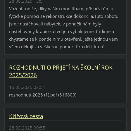
28.08.2025 13:51
Vážení rodiče, díky vašim modlitbám, příspěvkům a
fyzické pomoci se rekonstrukce dokončila.Tuto sobotu
jsme nastěhovali nábytek, v pondělí nám byly
nastěhovány krabice a teď jen vybalujeme, třídíme a
chystáme se k pondělnímu otevření. Ještě jednou vám
všem děkuji za veškerou pomoc. Pro děti, které...
ROZHODNUTÍ O PŘIJETÍ NA ŠKOLNÍ ROK
2025/2026
15.05.2025 07:51
rozhodnutí 2025 (1).pdf (516800)
Křížová cesta
28.03.2025 09:55