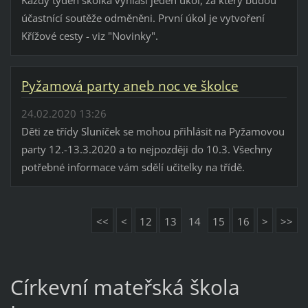
Každý týden školka vyhlásí jeden úkol, za který budou
účastnící soutěže odměněni. První úkol je vytvoření
Křížové cesty - viz "Novinky".
Pyžamová party aneb noc ve školce
24.02.2020 13:26
Děti ze třídy Sluníček se mohou přihlásit na Pyžamovou
party 12.-13.3.2020 a to nejpozději do 10.3. Všechny
potřebné informace vám sdělí učitelky na třídě.
<<
<
12
13
14
15
16
>
>>
Církevní mateřská škola